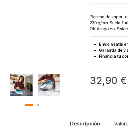
Plancha de vapor ul
230 g/min. Suela Tu
Off. Antigoteo. Sistem
Envío Gratis
en
Garantía de 3
Financia tu c
32,90
€
Descripción
Valor