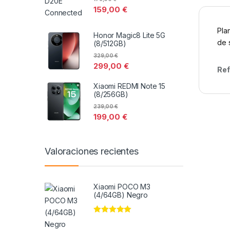
159,00
€
Pla
Honor Magic8 Lite 5G
de 
(8/512GB)
329,00
€
299,00
€
Ref
Xiaomi REDMI Note 15
(8/256GB)
239,00
€
199,00
€
Valoraciones recientes
Xiaomi POCO M3
(4/64GB) Negro
Valorado en
5
de 5