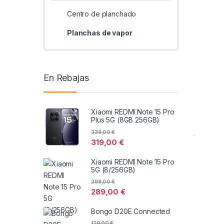
Centro de planchado
Planchas de vapor
En Rebajas
Xiaomi REDMI Note 15 Pro
Plus 5G (8GB 256GB)
339,00
€
319,00
€
Xiaomi REDMI Note 15 Pro
5G (8/256GB)
299,00
€
289,00
€
Bongo D20E Connected
179,00
€