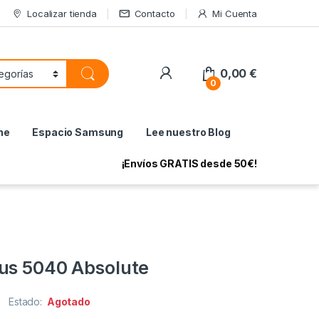
Localizar tienda
Contacto
Mi Cuenta
My Account
0,00
€
0
ne
Espacio Samsung
Lee nuestro Blog
¡Envíos GRATIS desde 50€!
us 5040 Absolute
Estado:
Agotado