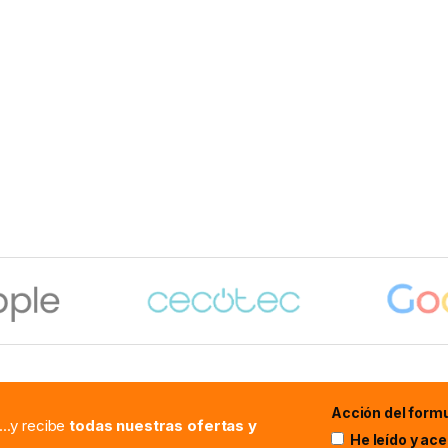
Acción del formu
...y recibe
todas nuestras ofertas y
He leído y ac