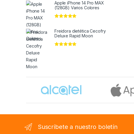
Apple iPhone 14 Pro MAX
(128GB) Varios Colores
Valorado en
5
de 5
Freidora dietética Cecofry
Deluxe Rapid Moon
Valorado en
5
de 5
Brands Carousel
Suscríbete a nuestro boletín