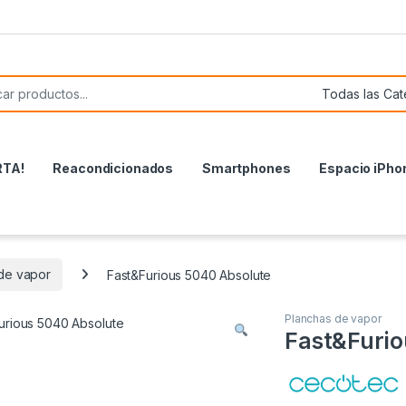
or:
RTA!
Reacondicionados
Smartphones
Espacio iPho
de vapor
Fast&Furious 5040 Absolute
Planchas de vapor
Fast&Furio