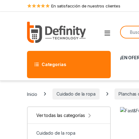
Skip to navigation
Skip to content
En satisfacción de nuestros clientes
Search f
Open
¡EN OFE
Categorías
Inicio
Cuidado de la ropa
Planchas 
Ver todas las categorías
Cuidado de la ropa