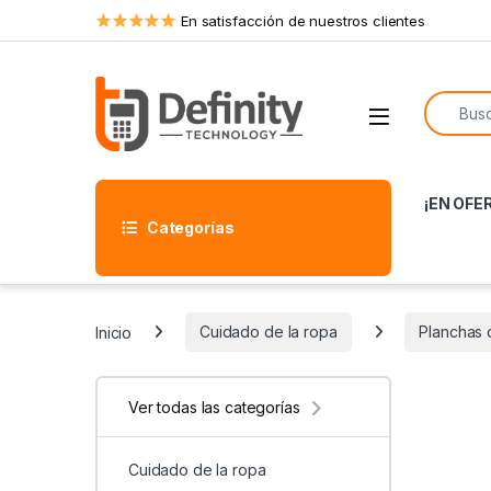
Skip to navigation
Skip to content
En satisfacción de nuestros clientes
Search f
Open
¡EN OFE
Categorías
Inicio
Cuidado de la ropa
Planchas 
Ver todas las categorías
Cuidado de la ropa