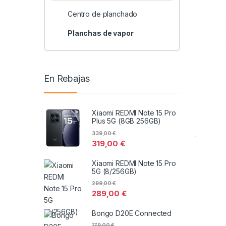
Centro de planchado
Planchas de vapor
En Rebajas
Xiaomi REDMI Note 15 Pro
Plus 5G (8GB 256GB)
339,00
€
319,00
€
Xiaomi REDMI Note 15 Pro
5G (8/256GB)
299,00
€
289,00
€
Bongo D20E Connected
179,00
€