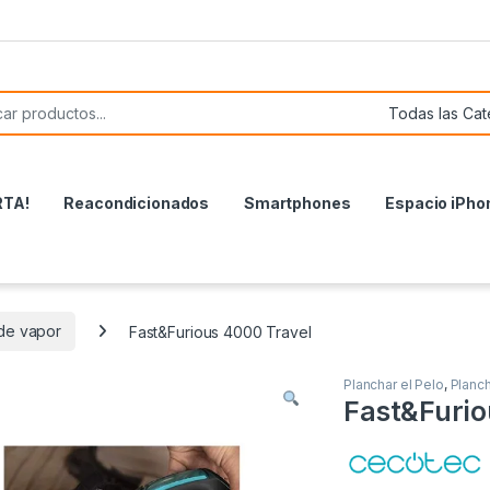
or:
RTA!
Reacondicionados
Smartphones
Espacio iPho
de vapor
Fast&Furious 4000 Travel
Planchar el Pelo
,
Planc
Fast&Furio