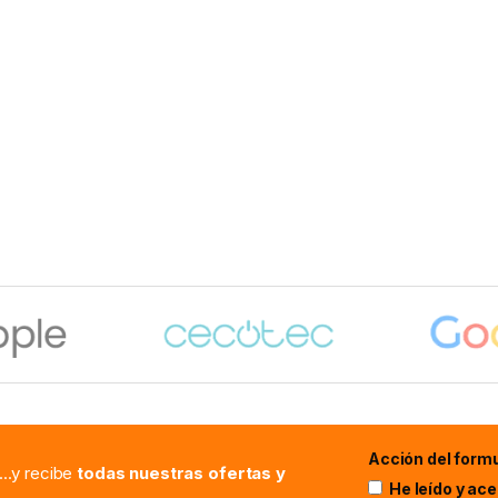
Acción del formu
...y recibe
todas nuestras ofertas y
He leído y ac