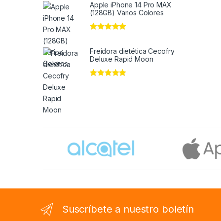
Apple iPhone 14 Pro MAX
(128GB) Varios Colores
Valorado en
5
de 5
Freidora dietética Cecofry
Deluxe Rapid Moon
Valorado en
5
de 5
Brands Carousel
Suscríbete a nuestro boletín