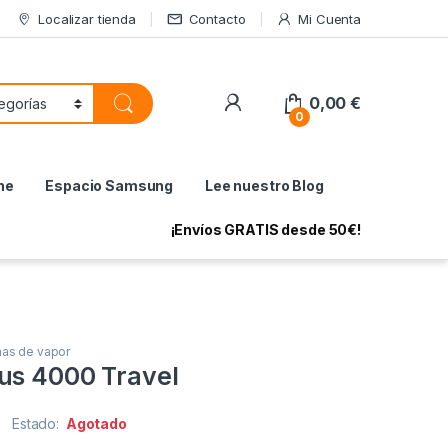
Localizar tienda
Contacto
Mi Cuenta
My Account
0,00
€
0
ne
Espacio Samsung
Lee nuestro Blog
¡Envíos GRATIS desde 50€!
has de vapor
us 4000 Travel
Estado:
Agotado