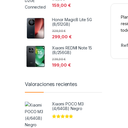
159,00
€
Pla
Honor Magic8 Lite 5G
res
(8/512GB)
todo
329,00
€
299,00
€
Ref
Xiaomi REDMI Note 15
(8/256GB)
239,00
€
199,00
€
Valoraciones recientes
Xiaomi POCO M3
(4/64GB) Negro
Valorado en
5
de 5