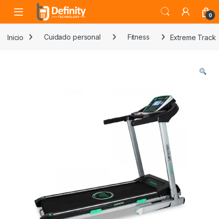
Skip to navigation
Skip to content
Open
0
Inicio
Cuidado personal
Fitness
Extreme Track