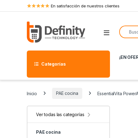
Skip to navigation
Skip to content
En satisfacción de nuestros clientes
Search f
Open
¡EN OFE
Categorías
Inicio
PAE cocina
EssentialVita Power
Ver todas las categorías
PAE cocina