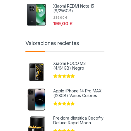
Xiaomi REDMI Note 15
(8/256GB)
239,00
€
199,00
€
Valoraciones recientes
Xiaomi POCO M3
(4/64GB) Negro
Valorado en
5
de 5
Apple iPhone 14 Pro MAX
(128GB) Varios Colores
Valorado en
5
de 5
Freidora dietética Cecofry
Deluxe Rapid Moon