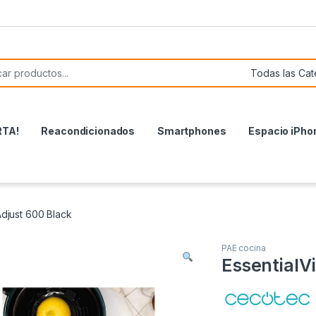
or:
RTA!
Reacondicionados
Smartphones
Espacio iPho
Adjust 600 Black
PAE cocina
EssentialV