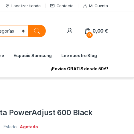
Localizar tienda
Contacto
Mi Cuenta
My Account
0,00
€
0
ne
Espacio Samsung
Lee nuestro Blog
¡Envíos GRATIS desde 50€!
ita PowerAdjust 600 Black
Estado:
Agotado