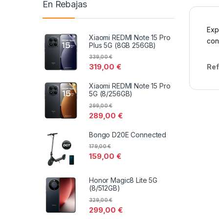
En Rebajas
Exp
Xiaomi REDMI Note 15 Pro
con
Plus 5G (8GB 256GB)
339,00
€
319,00
€
Ref
Xiaomi REDMI Note 15 Pro
5G (8/256GB)
299,00
€
289,00
€
Bongo D20E Connected
179,00
€
159,00
€
Honor Magic8 Lite 5G
(8/512GB)
329,00
€
299,00
€