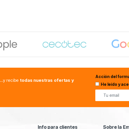
Acción del formu
...y recibe
todas nuestras ofertas y
He leído y ac
Info para clientes
Sobre la E