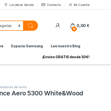
Localizar tienda
Contacto
Mi Cuenta
My Account
0,00
€
0
ne
Espacio Samsung
Lee nuestro Blog
¡Envíos GRATIS desde 50€!
tiladores de techo
ence Aero 5300 White&Wood