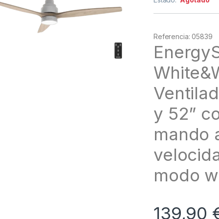
Referencia: 05839
EnergyS
White&
Ventila
y 52” c
mando a
velocid
modo w
139,90