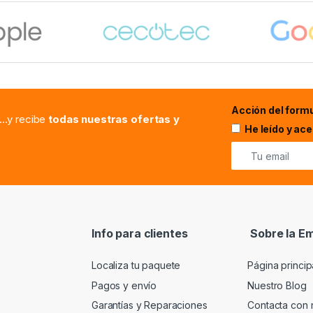
Acción del formu
...y recibe
todas nuestras ofertas y
He leído y ac
Info para clientes
Sobre la E
Localiza tu paquete
Página princip
Pagos y envío
Nuestro Blog
Garantías y Reparaciones
Contacta con 