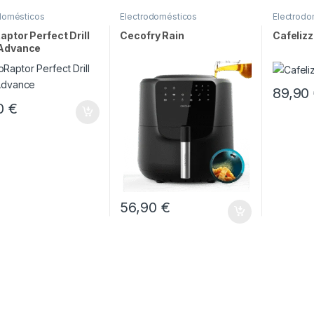
domésticos
Electrodomésticos
Electrodo
ptor Perfect Drill
Cecofry Rain
Cafelizz
Advance
89,90
90
€
56,90
€