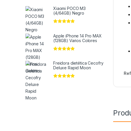
Xiaomi POCO M3
(4/64GB) Negro
Valorado en
5
de 5
Apple iPhone 14 Pro MAX
(128GB) Varios Colores
Valorado en
5
de 5
Freidora dietética Cecofry
Deluxe Rapid Moon
Ref
Valorado en
5
de 5
Prod