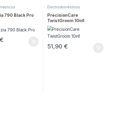
mésticos
Electrodomésticos
ia 790 Black Pro
PrecisionCare
TwistGroom 10in1
€
51,90
€