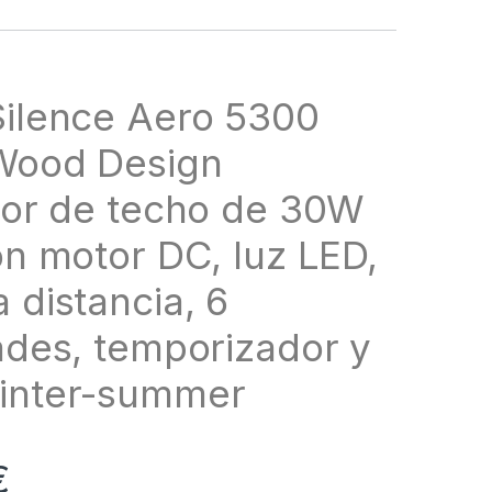
ilence Aero 5300
Wood Design
dor de techo de 30W
on motor DC, luz LED,
 distancia, 6
ades, temporizador y
inter-summer
€