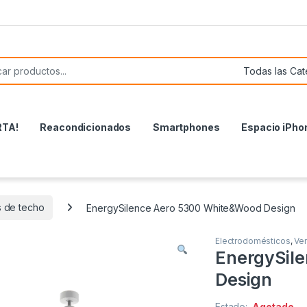
or:
RTA!
Reacondicionados
Smartphones
Espacio iPho
s de techo
EnergySilence Aero 5300 White&Wood Design
Electrodomésticos
,
Ven
EnergySil
Design
Estado:
Agotado