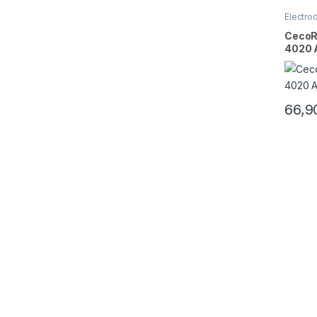
Electro
CecoRa
4020 
66,