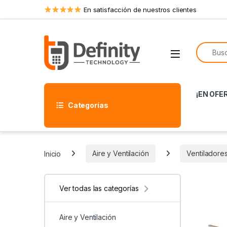
Skip to navigation
Skip to content
En satisfacción de nuestros clientes
Search f
Open
¡EN OFE
Categorías
Inicio
Aire y Ventilación
Ventiladore
Ver todas las categorías
Aire y Ventilación