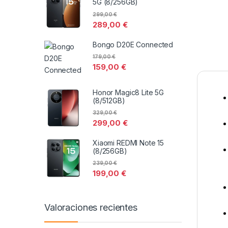
5G (8/256GB)
299,00
€
289,00
€
Bongo D20E Connected
179,00
€
159,00
€
Honor Magic8 Lite 5G
(8/512GB)
329,00
€
299,00
€
Xiaomi REDMI Note 15
(8/256GB)
239,00
€
199,00
€
Valoraciones recientes