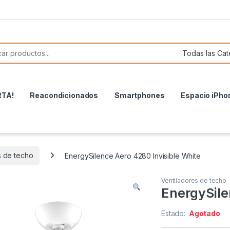
or:
RTA!
Reacondicionados
Smartphones
Espacio iPho
s de techo
EnergySilence Aero 4280 Invisible White
Ventiladores de techo
EnergySile
Estado:
Agotado