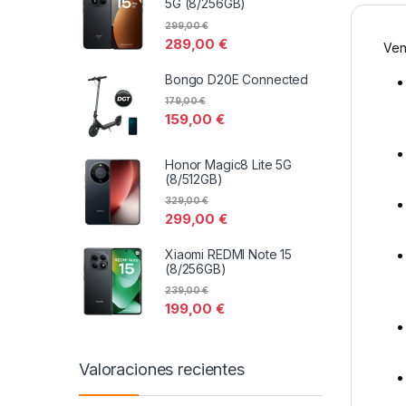
5G (8/256GB)
299,00
€
289,00
€
Ven
Bongo D20E Connected
179,00
€
159,00
€
Honor Magic8 Lite 5G
(8/512GB)
329,00
€
299,00
€
Xiaomi REDMI Note 15
(8/256GB)
239,00
€
199,00
€
Valoraciones recientes