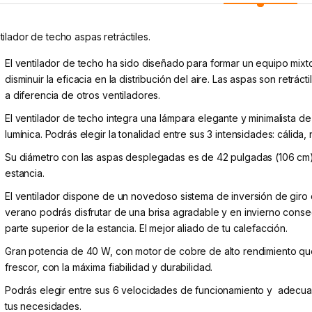
tilador de techo aspas retráctiles.
El ventilador de techo ha sido diseñado para formar un equipo mixto
disminuir la eficacia en la distribución del aire. Las aspas son retrá
a diferencia de otros ventiladores.
El ventilador de techo integra una lámpara elegante y minimalista d
lumínica. Podrás elegir la tonalidad entre sus 3 intensidades: cálida, n
Su diámetro con las aspas desplegadas es de 42 pulgadas (106 cm)
estancia.
El ventilador dispone de un novedoso sistema de inversión de giro q
verano podrás disfrutar de una brisa agradable y en invierno conseg
parte superior de la estancia. El mejor aliado de tu calefacción.
Gran potencia de 40 W, con motor de cobre de alto rendimiento que
frescor, con la máxima fiabilidad y durabilidad.
Podrás elegir entre sus 6 velocidades de funcionamiento y adecuarl
tus necesidades.