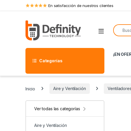
Skip to navigation
Skip to content
En satisfacción de nuestros clientes
Search f
Open
¡EN OFE
Categorías
Inicio
Aire y Ventilación
Ventiladore
Ver todas las categorías
Aire y Ventilación