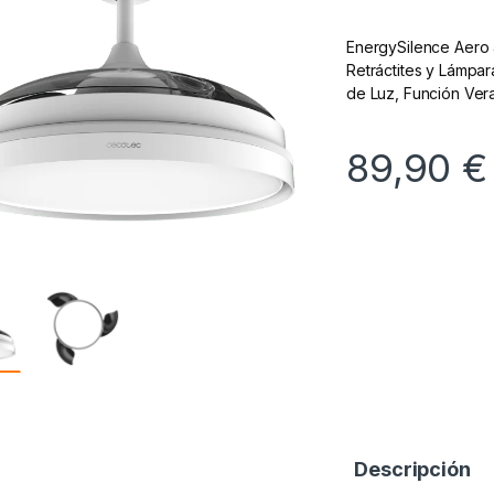
EnergySilence Aero 
Retráctites y Lámpa
de Luz, Función Ver
89,90
€
Descripción