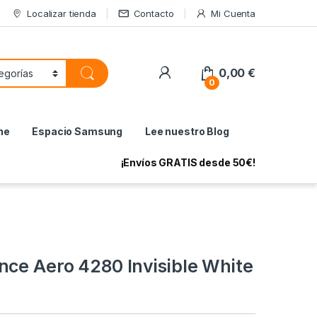
Localizar tienda
Contacto
Mi Cuenta
My Account
0,00
€
0
ne
Espacio Samsung
Lee nuestro Blog
¡Envíos GRATIS desde 50€!
nce Aero 4280 Invisible White