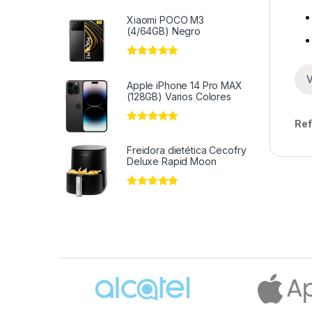
Xiaomi POCO M3
(4/64GB) Negro
Valorado en
5
de 5
V
Apple iPhone 14 Pro MAX
(128GB) Varios Colores
Ref
Valorado en
5
de 5
Freidora dietética Cecofry
Deluxe Rapid Moon
Valorado en
5
de 5
Brands Carousel