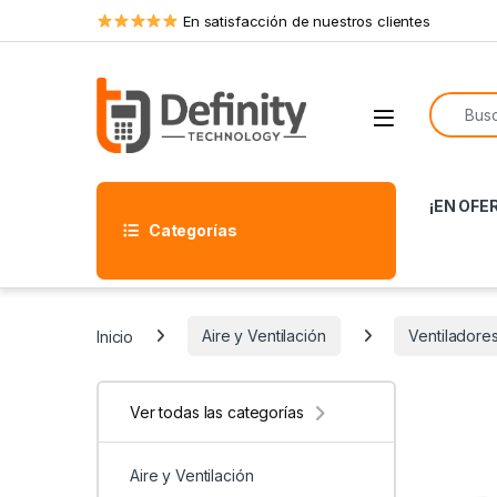
Skip to navigation
Skip to content
En satisfacción de nuestros clientes
Search f
Open
¡EN OFE
Categorías
Inicio
Aire y Ventilación
Ventiladore
Ver todas las categorías
Aire y Ventilación