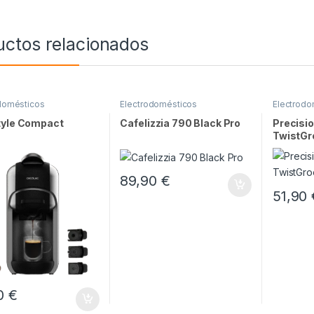
uctos relacionados
domésticos
Electrodomésticos
Electrodo
tyle Compact
Cafelizzia 790 Black Pro
Precisi
TwistGr
89,90
€
51,90
90
€