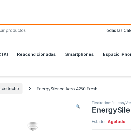
or:
RTA!
Reacondicionados
Smartphones
Espacio iPho
s de techo
EnergySilence Aero 4250 Fresh
Electrodomésticos
,
Ven
EnergySile
Estado:
Agotado