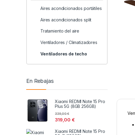
Aires acondicionados portátiles
Aires acondicionados split
Tratamiento del aire
Ventiladores / Climatizadores
Ventiladores de techo
En Rebajas
Xiaomi REDMI Note 15 Pro
Plus 5G (8GB 256GB)
Ven
339,00
€
319,00
€
Xiaomi REDMI Note 15 Pro