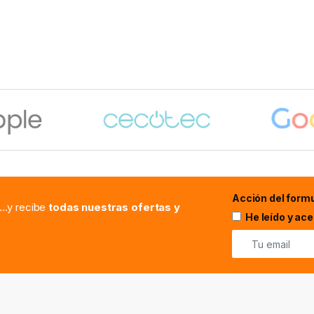
Acción del formu
...y recibe
todas nuestras ofertas y
He leído y ac