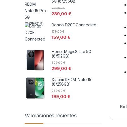
5G (8/256GB)
299,00
€
289,00
€
Bongo D20E Connected
179,00
€
159,00
€
Honor Magic8 Lite 5G
(8/512GB)
329,00
€
299,00
€
Xiaomi REDMI Note 15
(8/256GB)
239,00
€
199,00
€
Ref
Valoraciones recientes