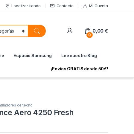
Localizar tienda
Contacto
Mi Cuenta
My Account
0,00
€
0
ne
Espacio Samsung
Lee nuestro Blog
¡Envíos GRATIS desde 50€!
tiladores de techo
nce Aero 4250 Fresh