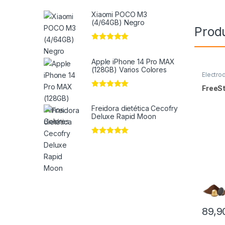
Xiaomi POCO M3
(4/64GB) Negro
Prod
Valorado en
5
de 5
Apple iPhone 14 Pro MAX
(128GB) Varios Colores
Electro
FreeS
Valorado en
5
de 5
Freidora dietética Cecofry
Deluxe Rapid Moon
Valorado en
5
de 5
89,