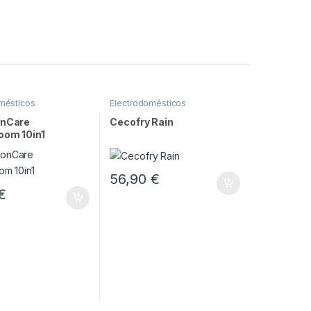
mésticos
Electrodomésticos
onCare
Cecofry Rain
oom 10in1
56,90
€
€