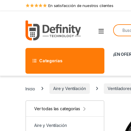
Skip to navigation
Skip to content
En satisfacción de nuestros clientes
Search f
Open
¡EN OFE
Categorías
Inicio
Aire y Ventilación
Ventiladores
Ver todas las categorías
Aire y Ventilación