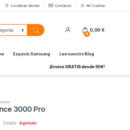
Localizar tienda
Contacto
Mi Cuenta
My Account
0,00
€
0
ne
Espacio Samsung
Lee nuestro Blog
¡Envíos GRATIS desde 50€!
adores
nce 3000 Pro
Estado:
Agotado