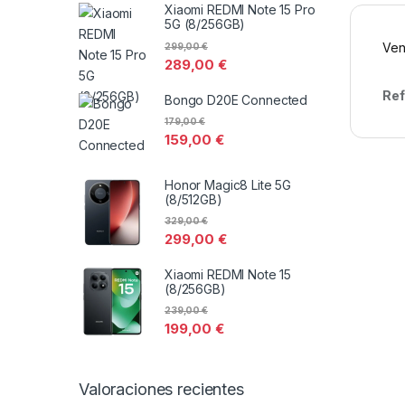
Xiaomi REDMI Note 15 Pro
5G (8/256GB)
Ven
299,00
€
289,00
€
Ref
Bongo D20E Connected
179,00
€
159,00
€
Honor Magic8 Lite 5G
(8/512GB)
329,00
€
299,00
€
Xiaomi REDMI Note 15
(8/256GB)
239,00
€
199,00
€
Valoraciones recientes