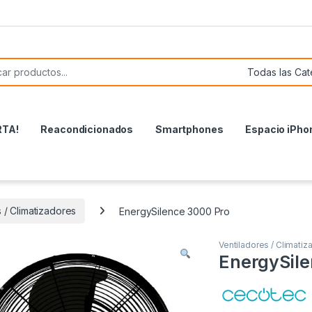
or:
RTA!
Reacondicionados
Smartphones
Espacio iPho
 / Climatizadores
EnergySilence 3000 Pro
Ventiladores / Climatiz
EnergySile