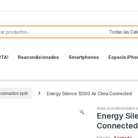
or:
RTA!
Reacondicionados
Smartphones
Espacio iPho
cionados split
Energy Silence 12000 Air Clima Connected
Aires acondicionados s
Energy Sil
Connected
Estado:
Agotado