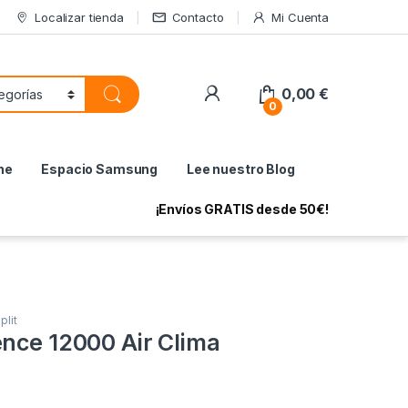
Localizar tienda
Contacto
Mi Cuenta
My Account
0,00
€
0
ne
Espacio Samsung
Lee nuestro Blog
¡Envíos GRATIS desde 50€!
plit
ence 12000 Air Clima