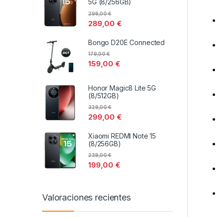
5G (8/256GB)
299,00
€
289,00
€
Bongo D20E Connected
179,00
€
159,00
€
Honor Magic8 Lite 5G
(8/512GB)
329,00
€
299,00
€
Xiaomi REDMI Note 15
(8/256GB)
239,00
€
199,00
€
Valoraciones recientes