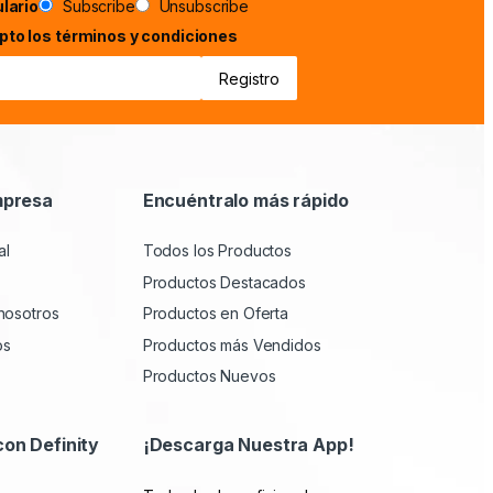
lario
Subscribe
Unsubscribe
epto los términos y condiciones
mpresa
Encuéntralo más rápido
al
Todos los Productos
Productos Destacados
nosotros
Productos en Oferta
os
Productos más Vendidos
Productos Nuevos
con Definity
¡Descarga Nuestra App!