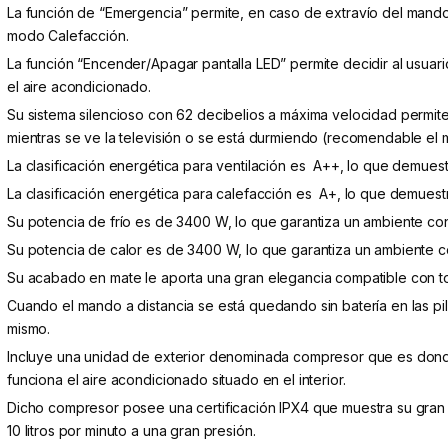
La función de “Emergencia” permite, en caso de extravío del mando,
modo Calefacción.
La función “Encender/Apagar pantalla LED” permite decidir al usuari
el aire acondicionado.
Su sistema silencioso con 62 decibelios a máxima velocidad permite
mientras se ve la televisión o se está durmiendo (recomendable el
La clasificación energética para ventilación es A++, lo que demuestr
La clasificación energética para calefacción es A+, lo que demuestr
Su potencia de frío es de 3400 W, lo que garantiza un ambiente co
Su potencia de calor es de 3400 W, lo que garantiza un ambiente c
Su acabado en mate le aporta una gran elegancia compatible con to
Cuando el mando a distancia se está quedando sin batería en las pi
mismo.
Incluye una unidad de exterior denominada compresor que es donde 
funciona el aire acondicionado situado en el interior.
Dicho compresor posee una certificación IPX4 que muestra su gran 
10 litros por minuto a una gran presión.