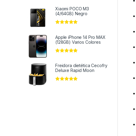
Xiaomi POCO M3
(4/64GB) Negro
Valorado en
5
de 5
Apple iPhone 14 Pro MAX
(128GB) Varios Colores
Valorado en
5
de 5
Freidora dietética Cecofry
Deluxe Rapid Moon
Valorado en
5
de 5