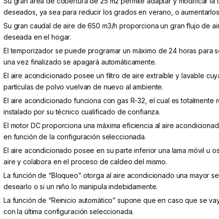
Su gran área de cobertura de 25 m2 permite adaptar y modificar la 
deseados, ya sea para reducir los grados en verano, o aumentarlos 
Su gran caudal de aire de 650 m3/h proporciona un gran flujo de air
deseada en el hogar.
El temporizador se puede programar un máximo de 24 horas para s
una vez finalizado se apagará automáticamente.
El aire acondicionado posee un filtro de aire extraíble y lavable cuy
partículas de polvo vuelvan de nuevo al ambiente.
El aire acondicionado funciona con gas R-32, el cual es totalment
instalado por su técnico cualificado de confianza.
El motor DC proporciona una máxima eficiencia al aire acondiciona
en función de la configuración seleccionada.
El aire acondicionado posee en su parte inferior una lama móvil u os
aire y colabora en el proceso de caldeo del mismo.
La función de “Bloqueo” otorga al aire acondicionado una mayor se
desearlo o si un niño lo manipula indebidamente.
La función de “Reinicio automático” supone que en caso que se vaya
con la última configuración seleccionada.