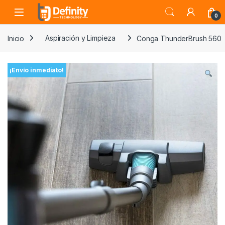
Skip to navigation
Skip to content
Open
0
Inicio
Aspiración y Limpieza
Conga ThunderBrush 560
¡Envío inmediato!