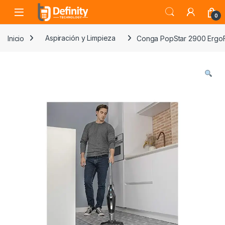
Skip to navigation
Skip to content
Open
0
Inicio
Aspiración y Limpieza
Conga PopStar 2900 Ergo