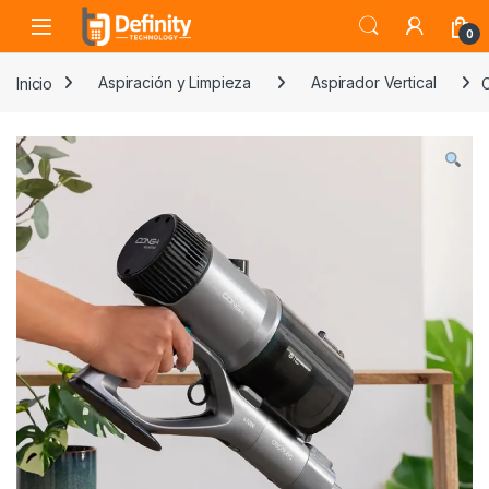
Skip to navigation
Skip to content
Open
0
Inicio
Aspiración y Limpieza
Aspirador Vertical