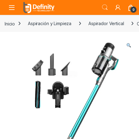
Skip to navigation
Skip to content
Open
0
Inicio
Aspiración y Limpieza
Aspirador Vertical