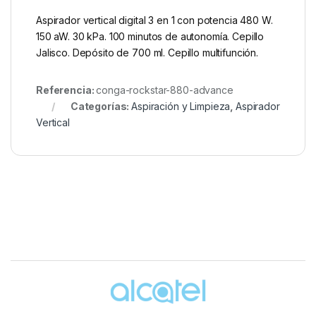
Aspirador vertical digital 3 en 1 con potencia 480 W.
150 aW. 30 kPa. 100 minutos de autonomía. Cepillo
Jalisco. Depósito de 700 ml. Cepillo multifunción.
Referencia:
conga-rockstar-880-advance
Categorías:
Aspiración y Limpieza
,
Aspirador
Vertical
Brands Carousel