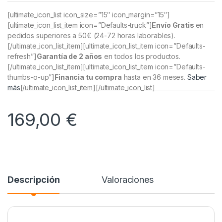
[ultimate_icon_list icon_size=”15″ icon_margin=”15″]
[ultimate_icon_list_item icon=”Defaults-truck”]
Envío Gratis
en
pedidos superiores a 50€
(24-72 horas laborables).
[/ultimate_icon_list_item][ultimate_icon_list_item icon=”Defaults-
refresh”]
Garantía de 2 años
en todos los productos.
[/ultimate_icon_list_item][ultimate_icon_list_item icon=”Defaults-
thumbs-o-up”]
Financia tu compra
hasta en 36 meses.
Saber
más
[/ultimate_icon_list_item][/ultimate_icon_list]
169,00
€
Descripción
Valoraciones