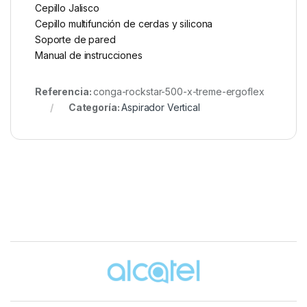
Cepillo Jalisco
Cepillo multifunción de cerdas y silicona
Soporte de pared
Manual de instrucciones
Referencia:
conga-rockstar-500-x-treme-ergoflex
Categoría:
Aspirador Vertical
Brands Carousel