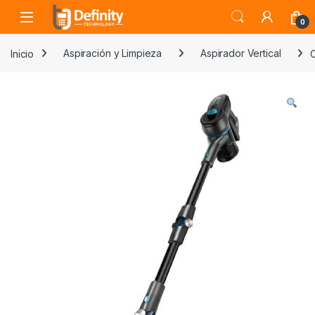
Skip to navigation
Skip to content
Open
0
Inicio
Aspiración y Limpieza
Aspirador Vertical