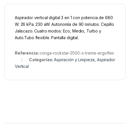
Aspirador vertical digital 3 en 1 con potencia de 680
W. 26 kPa. 230 aW. Autonomía de 90 minutos. Cepillo
Jaliscazo. Cuatro modos: Eco, Medio, Turbo y
Auto.Tubo flexible. Pantalla digital.
Referencia:
conga-rockstar-2500-x-treme-ergoflex
Categorías:
Aspiración y Limpieza
,
Aspirador
Vertical
Brands Carousel