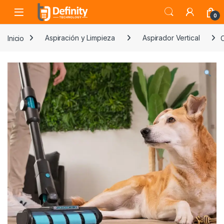
Skip to navigation
Skip to content
Open
0
Inicio
Aspiración y Limpieza
Aspirador Vertical