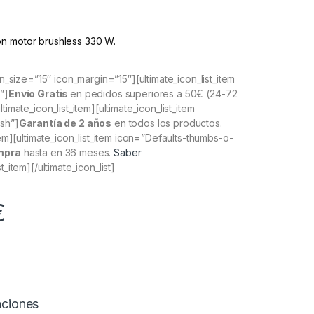
n motor brushless 330 W.
con_size=”15″ icon_margin=”15″][ultimate_icon_list_item
”]
Envío Gratis
en pedidos superiores a 50€
(24-72
timate_icon_list_item][ultimate_icon_list_item
sh”]
Garantía de 2 años
en todos los productos.
item][ultimate_icon_list_item icon=”Defaults-thumbs-o-
mpra
hasta en 36 meses.
Saber
st_item][/ultimate_icon_list]
€
aciones