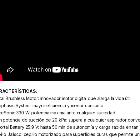
RACTERÍSTICAS:
tal Brushless Motor: innovador motor digital que alarga la vida útil.
tiphasic System: mayor eficiencia y menor consumo.
ceSonic 330 W: potencia máxima ante cualquier suciedad.
n potencia de succión de 20 kPa: supera a cualquier aspirador conve
ortal Battery 25.9 V: hasta 50 min de autonomía y carga rápida en tan s
illo Jalisco: cepillo motorizado para superficies duras que permite un