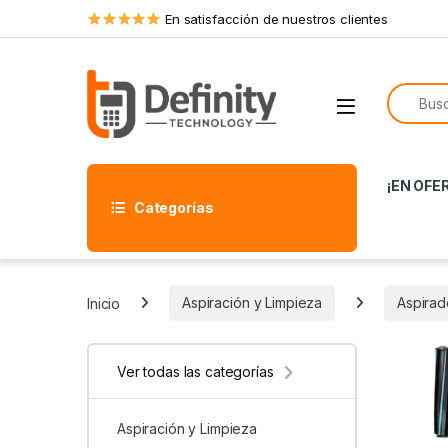
Skip to navigation
Skip to content
En satisfacción de nuestros clientes
Search f
Open
¡EN OFE
Categorías
Inicio
Aspiración y Limpieza
Aspirado
Ver todas las categorías
Aspiración y Limpieza