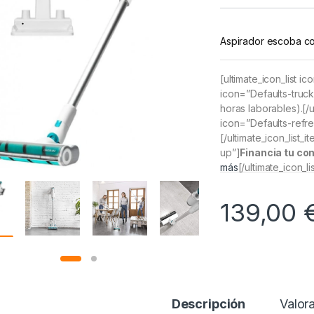
Aspirador escoba co
[ultimate_icon_list i
icon=”Defaults-truck
horas laborables).[/ul
icon=”Defaults-refre
[/ultimate_icon_list_
up”]
Financia tu co
más
[/ultimate_icon_li
139,00
Descripción
Valor