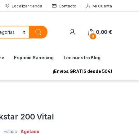
Localizar tienda
Contacto
Mi Cuenta
My Account
0,00
€
0
ne
Espacio Samsung
Lee nuestro Blog
¡Envíos GRATIS desde 50€!
star 200 Vital
Estado:
Agotado