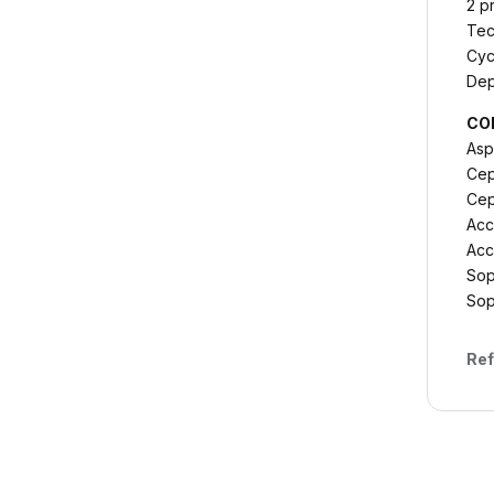
2 p
Tec
Cyc
Dep
CO
Asp
Cep
Cep
Acc
Acc
Sop
Sop
Ref