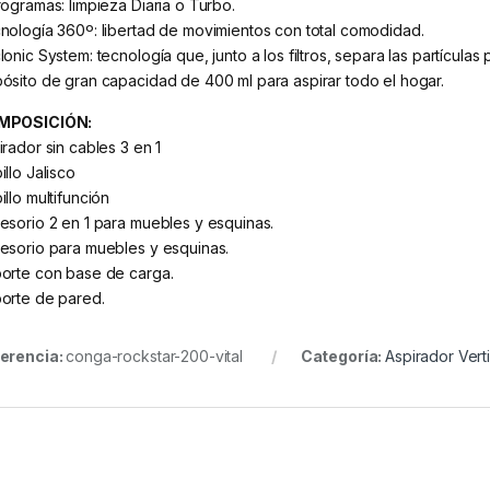
rogramas: limpieza Diaria o Turbo.
nología 360º: libertad de movimientos con total comodidad.
lonic System: tecnología que, junto a los filtros, separa las partícula
ósito de gran capacidad de 400 ml para aspirar todo el hogar.
MPOSICIÓN:
irador sin cables 3 en 1
illo Jalisco
illo multifunción
esorio 2 en 1 para muebles y esquinas.
esorio para muebles y esquinas.
orte con base de carga.
orte de pared.
erencia:
conga-rockstar-200-vital
Categoría:
Aspirador Verti