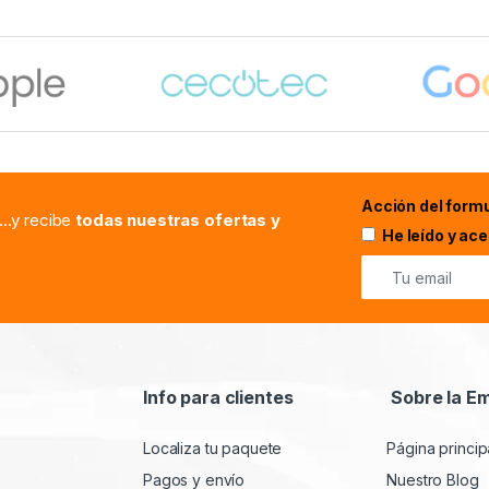
Acción del formu
...y recibe
todas nuestras ofertas y
He leído y ac
Info para clientes
Sobre la E
Localiza tu paquete
Página princip
Pagos y envío
Nuestro Blog