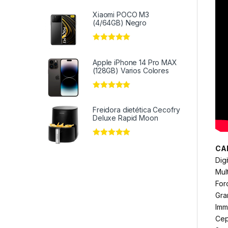
Xiaomi POCO M3
(4/64GB) Negro
Valorado en
5
de 5
Apple iPhone 14 Pro MAX
(128GB) Varios Colores
Valorado en
5
de 5
Freidora dietética Cecofry
Deluxe Rapid Moon
Valorado en
5
CA
de 5
Digi
Mul
For
Gra
Imm
Cep