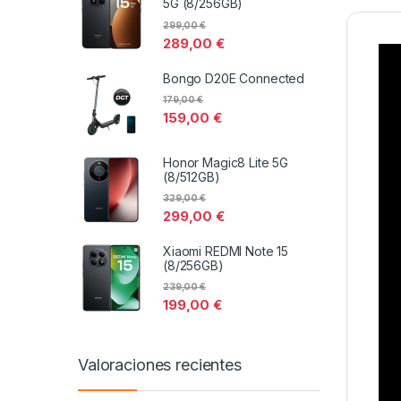
5G (8/256GB)
299,00
€
289,00
€
Bongo D20E Connected
179,00
€
159,00
€
Honor Magic8 Lite 5G
(8/512GB)
329,00
€
299,00
€
Xiaomi REDMI Note 15
(8/256GB)
239,00
€
199,00
€
Valoraciones recientes