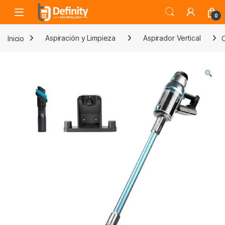
Skip to navigation
Skip to content
Open
0
Inicio
Aspiración y Limpieza
Aspirador Vertical