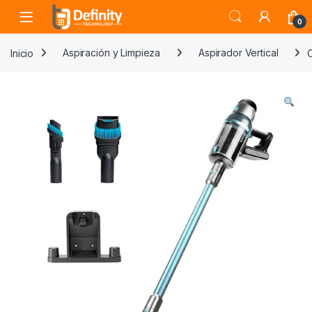
Skip to navigation
Skip to content
Open
0
Inicio
Aspiración y Limpieza
Aspirador Vertical