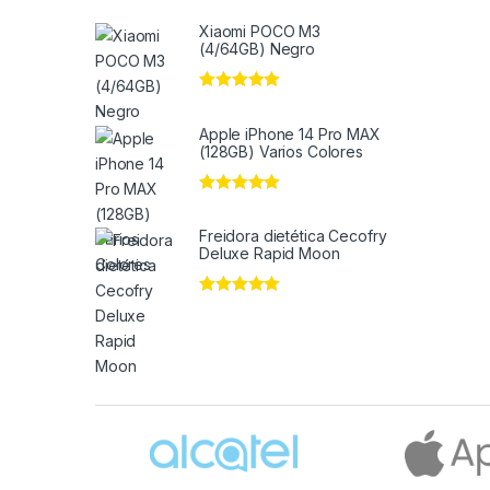
Xiaomi POCO M3
(4/64GB) Negro
Valorado en
5
de 5
Apple iPhone 14 Pro MAX
(128GB) Varios Colores
Valorado en
5
de 5
Freidora dietética Cecofry
Deluxe Rapid Moon
Valorado en
5
de 5
Brands Carousel