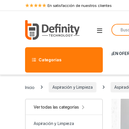
Skip to navigation
Skip to content
En satisfacción de nuestros clientes
Search f
Open
¡EN OFE
Categorías
Inicio
Aspiración y Limpieza
Aspirado
Ver todas las categorías
Aspiración y Limpieza