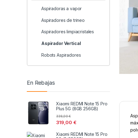
Aspiradoras a vapor
Aspiradores de trineo
Aspiradores limpiacristales
Aspirador Vertical
Robots Aspiradores
En Rebajas
Xiaomi REDMI Note 15 Pro
Plus 5G (8GB 256GB)
Asp
339,00
€
319,00
€
máx
pol
Xiaomi REDMI Note 15 Pro