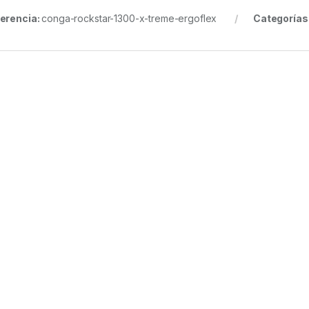
erencia:
conga-rockstar-1300-x-treme-ergoflex
Categorías