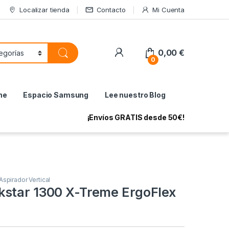
Localizar tienda
Contacto
Mi Cuenta
My Account
0,00
€
0
ne
Espacio Samsung
Lee nuestro Blog
¡Envíos GRATIS desde 50€!
Aspirador Vertical
star 1300 X-Treme ErgoFlex