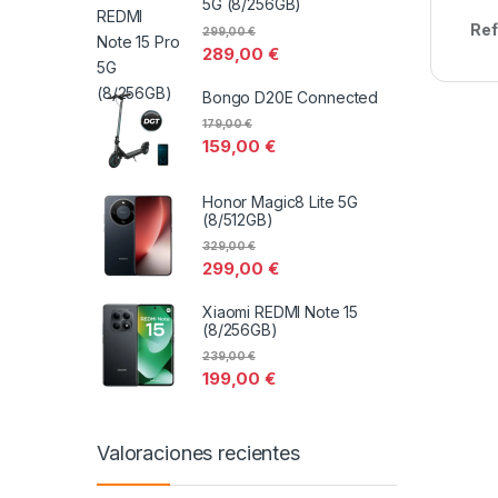
5G (8/256GB)
Ref
299,00
€
289,00
€
Bongo D20E Connected
179,00
€
159,00
€
Honor Magic8 Lite 5G
(8/512GB)
329,00
€
299,00
€
Xiaomi REDMI Note 15
(8/256GB)
239,00
€
199,00
€
Valoraciones recientes