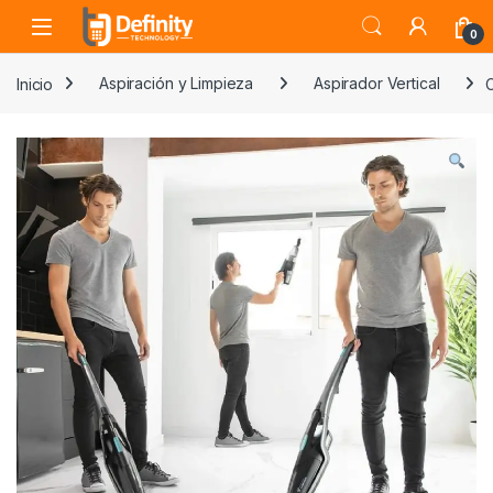
Skip to navigation
Skip to content
Open
0
Inicio
Aspiración y Limpieza
Aspirador Vertical