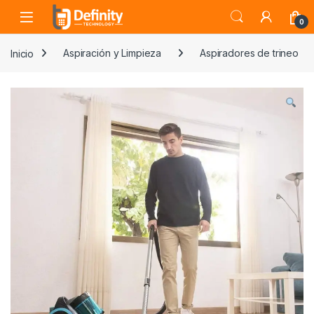
Skip to navigation
Skip to content
Open
0
Inicio
Aspiración y Limpieza
Aspiradores de trineo