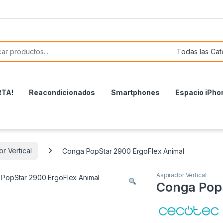
or:
RTA!
Reacondicionados
Smartphones
Espacio iPho
r Vertical
Conga PopStar 2900 ErgoFlex Animal
Aspirador Vertical
Conga PopS