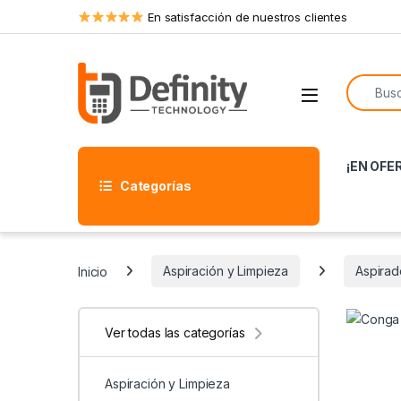
Skip to navigation
Skip to content
En satisfacción de nuestros clientes
Search f
Open
¡EN OFE
Categorías
Inicio
Aspiración y Limpieza
Aspirado
Ver todas las categorías
Aspiración y Limpieza