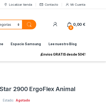
Localizar tienda
Contacto
Mi Cuenta
My Account
0,00
€
0
ne
Espacio Samsung
Lee nuestro Blog
¡Envíos GRATIS desde 50€!
tar 2900 ErgoFlex Animal
Estado:
Agotado