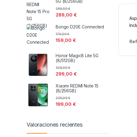
5G (8/256GB)
299,00
€
289,00
€
Asp
Inc
Bongo D20E Connected
179,00
€
159,00
€
Ref
Honor Magic8 Lite 5G
(8/512GB)
329,00
€
299,00
€
Xiaomi REDMI Note 15
(8/256GB)
239,00
€
199,00
€
Valoraciones recientes