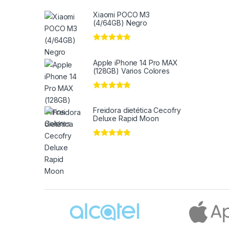
Xiaomi POCO M3
(4/64GB) Negro
Valorado en
5
de 5
Apple iPhone 14 Pro MAX
(128GB) Varios Colores
Valorado en
5
de 5
Freidora dietética Cecofry
Deluxe Rapid Moon
Valorado en
5
de 5
Brands Carousel