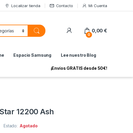
Localizar tienda
Contacto
Mi Cuenta
My Account
0,00
€
0
ne
Espacio Samsung
Lee nuestro Blog
¡Envíos GRATIS desde 50€!
Star 12200 Ash
Estado:
Agotado