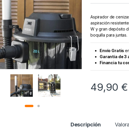
Aspirador de cenizas
aspiración resistent
W y gran depósito d
boquilla para juntas.
Envío Gratis
en
Garantía de 3
Financia tu c
49,90
€
Descripción
Valor