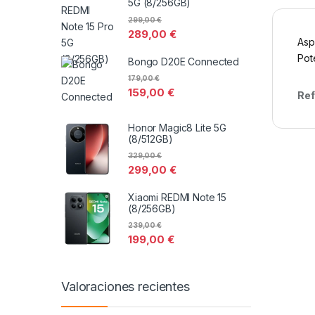
5G (8/256GB)
299,00
€
289,00
€
Asp
Pot
Bongo D20E Connected
179,00
€
159,00
€
Ref
Honor Magic8 Lite 5G
(8/512GB)
329,00
€
299,00
€
Xiaomi REDMI Note 15
(8/256GB)
239,00
€
199,00
€
Valoraciones recientes