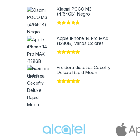
Xiaomi POCO M3
(4/64GB) Negro
Valorado en
5
de 5
Apple iPhone 14 Pro MAX
(128GB) Varios Colores
Valorado en
5
de 5
Freidora dietética Cecofry
Deluxe Rapid Moon
Valorado en
5
de 5
Brands Carousel