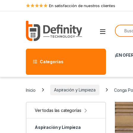
Skip to navigation
Skip to content
En satisfacción de nuestros clientes
Search f
Open
¡EN OFE
Categorías
Inicio
Aspiración y Limpieza
Conga Po
Ver todas las categorías
Aspiración y Limpieza