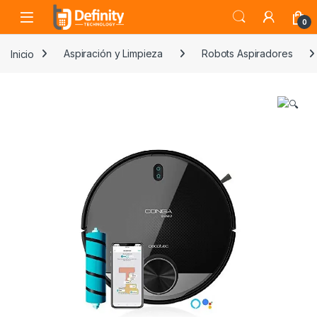
Skip to navigation
Skip to content
Open
0
Inicio
Aspiración y Limpieza
Robots Aspiradores