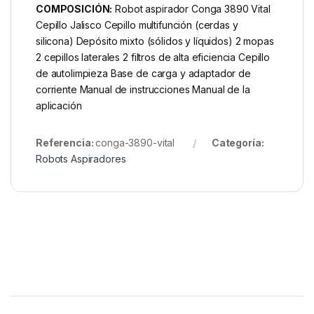
COMPOSICIÓN:
Robot aspirador Conga 3890 Vital
Cepillo Jalisco Cepillo multifunción (cerdas y
silicona) Depósito mixto (sólidos y líquidos) 2 mopas
2 cepillos laterales 2 filtros de alta eficiencia Cepillo
de autolimpieza Base de carga y adaptador de
corriente Manual de instrucciones Manual de la
aplicación
Referencia:
conga-3890-vital
Categoría:
Robots Aspiradores
Brands Carousel