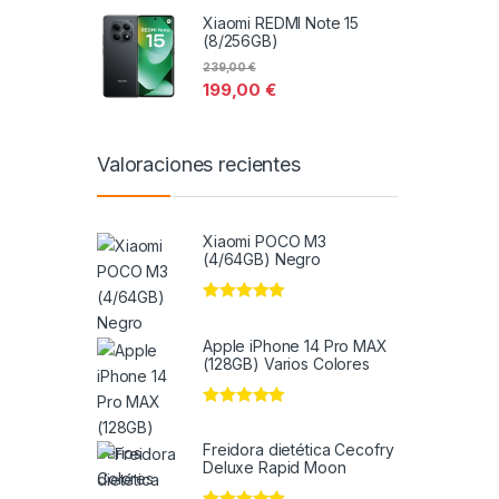
Xiaomi REDMI Note 15
(8/256GB)
239,00
€
199,00
€
Valoraciones recientes
Xiaomi POCO M3
(4/64GB) Negro
Valorado en
5
de 5
Apple iPhone 14 Pro MAX
(128GB) Varios Colores
Valorado en
5
de 5
Freidora dietética Cecofry
Deluxe Rapid Moon