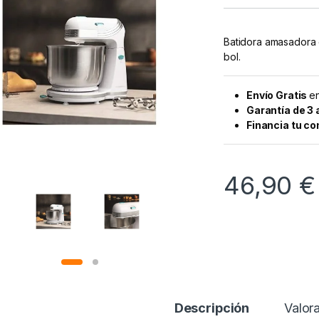
Batidora amasadora c
bol.
Envío Gratis
en
Garantía de 3
Financia tu c
46,90
€
Descripción
Valor