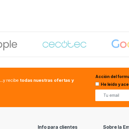
Acción del formu
...y recibe
todas nuestras ofertas y
He leído y ac
Info para clientes
Sobre la E