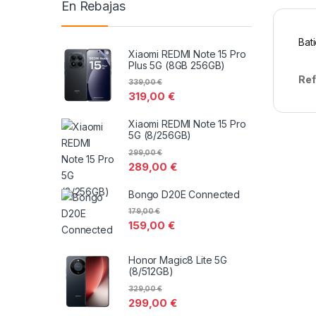
En Rebajas
Bat
Xiaomi REDMI Note 15 Pro
Plus 5G (8GB 256GB)
Ref
339,00
€
319,00
€
Xiaomi REDMI Note 15 Pro
5G (8/256GB)
299,00
€
289,00
€
Bongo D20E Connected
179,00
€
159,00
€
Honor Magic8 Lite 5G
(8/512GB)
329,00
€
299,00
€