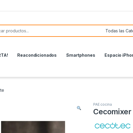
or:
RTA!
Reacondicionados
Smartphones
Espacio iPho
te
PAE cocina
Cecomixer