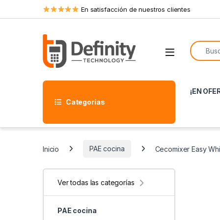
Skip to navigation
Skip to content
En satisfacción de nuestros clientes
Search f
Open
¡EN OFE
Categorías
Inicio
PAE cocina
Cecomixer Easy Whi
Ver todas las categorías
PAE cocina