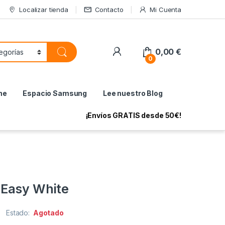
Localizar tienda
Contacto
Mi Cuenta
My Account
0,00
€
0
ne
Espacio Samsung
Lee nuestro Blog
¡Envíos GRATIS desde 50€!
 Easy White
Estado:
Agotado