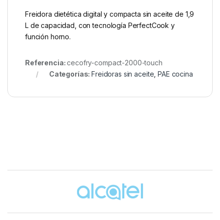
Freidora dietética digital y compacta sin aceite de 1,9
L de capacidad, con tecnología PerfectCook y
función horno.
Referencia:
cecofry-compact-2000-touch
Categorías:
Freidoras sin aceite
,
PAE cocina
Brands Carousel