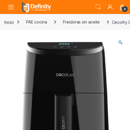
Skip to navigation
Skip to content
Open
0
Inicio
PAE cocina
Freidoras sin aceite
Cecofry 