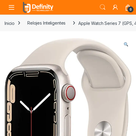
Skip to navigation
Skip to content
Open
0
Inicio
Relojes Inteligentes
Apple Watch Series 7 (GPS, 4