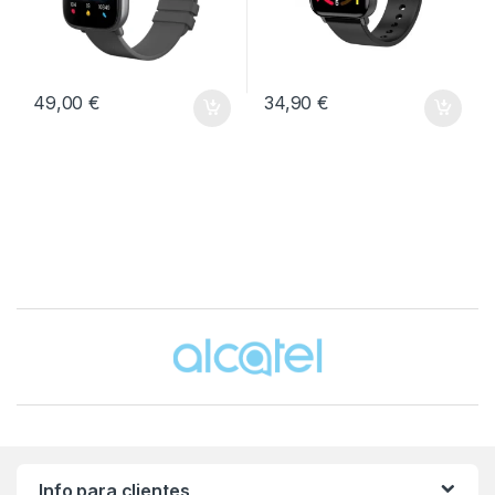
49,00
€
34,90
€
Brands Carousel
Info para clientes