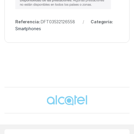
Referencia:
DFT03532126558
Categoría:
Smartphones
Brands Carousel