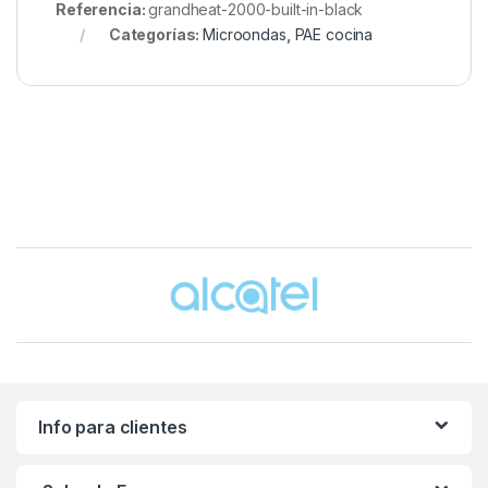
Referencia:
grandheat-2000-built-in-black
Categorías:
Microondas
,
PAE cocina
Brands Carousel
Info para clientes