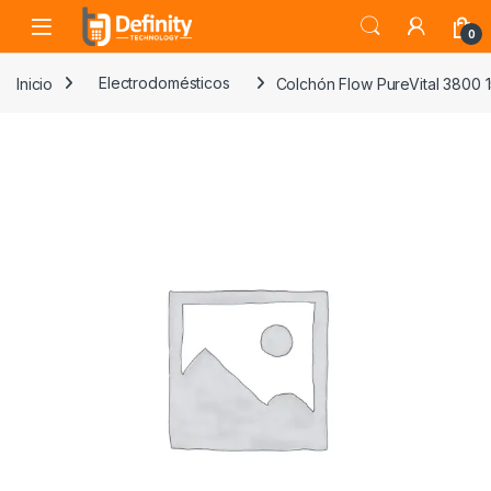
Skip to navigation
Skip to content
Open
0
Inicio
Electrodomésticos
Colchón Flow PureVital 3800