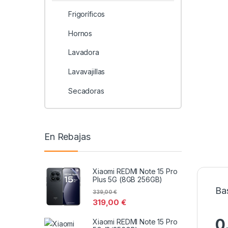
Frigoríficos
Hornos
Lavadora
Lavavajillas
Secadoras
En Rebajas
Xiaomi REDMI Note 15 Pro
Plus 5G (8GB 256GB)
Ba
339,00
€
319,00
€
0
Xiaomi REDMI Note 15 Pro