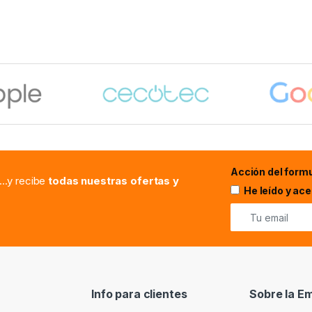
Acción del formu
...y recibe
todas nuestras ofertas y
He leído y ac
Info para clientes
Sobre la E