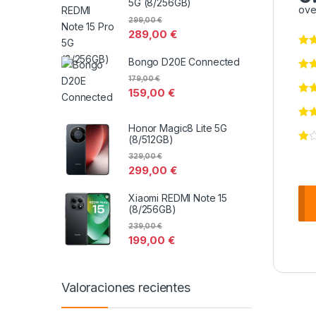
5G (8/256GB)
ove
299,00
€
289,00
€
Bongo D20E Connected
179,00
€
159,00
€
Honor Magic8 Lite 5G
(8/512GB)
329,00
€
299,00
€
Xiaomi REDMI Note 15
(8/256GB)
239,00
€
199,00
€
Valoraciones recientes