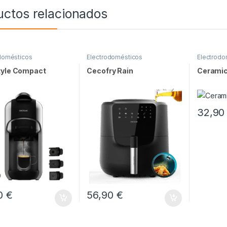
uctos relacionados
domésticos
Electrodomésticos
Electrodo
tyle Compact
Cecofry Rain
Ceramic
32,9
90
€
56,90
€