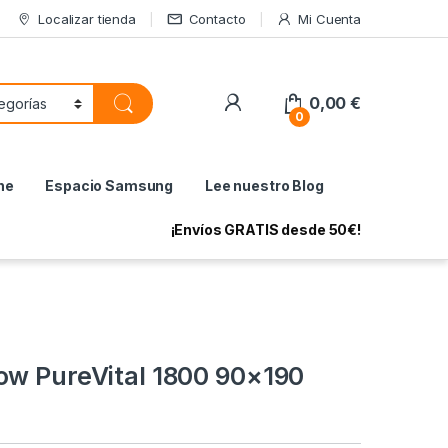
Localizar tienda
Contacto
Mi Cuenta
My Account
0,00
€
0
ne
Espacio Samsung
Lee nuestro Blog
¡Envíos GRATIS desde 50€!
ow PureVital 1800 90×190