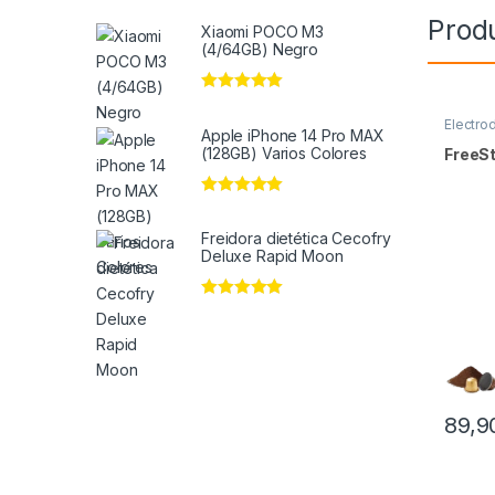
Prod
Xiaomi POCO M3
(4/64GB) Negro
Valorado en
5
de 5
Electro
Apple iPhone 14 Pro MAX
(128GB) Varios Colores
FreeS
Valorado en
5
de 5
Freidora dietética Cecofry
Deluxe Rapid Moon
Valorado en
5
de 5
89,