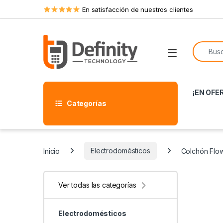
Skip to navigation
Skip to content
En satisfacción de nuestros clientes
Search f
Open
¡EN OFE
Categorías
Inicio
Electrodomésticos
Colchón Flow
Ver todas las categorías
Electrodomésticos