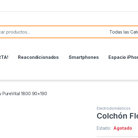
or:
RTA!
Reacondicionados
Smartphones
Espacio iPho
 PureVital 1800 90×190
Electrodomésticos
Colchón Fl
Estado:
Agotado