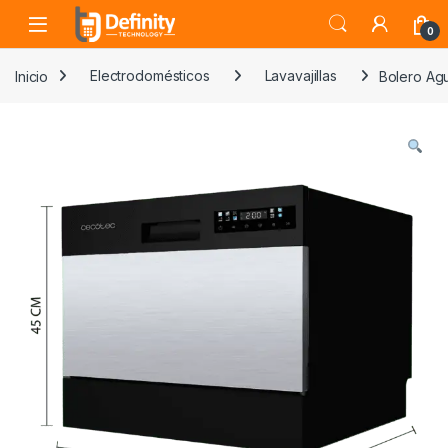
Skip to navigation
Skip to content
Open
0
Inicio
Electrodomésticos
Lavavajillas
Bolero Ag