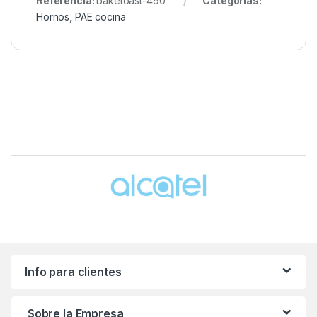
Referencia:
baketoast-490
Categorías:
Hornos
,
PAE cocina
Brands Carousel
Info para clientes
Sobre la Empresa