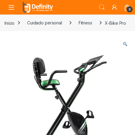
Skip to navigation
Skip to content
Open
0
Inicio
Cuidado personal
Fitness
X-Bike Pro