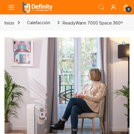
Skip to navigation
Skip to content
Open
0
Inicio
Calefacción
ReadyWarm 7000 Space 360º