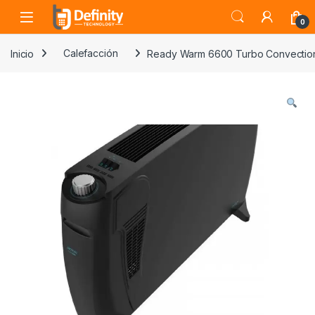
Skip to navigation
Skip to content
Open
0
Inicio
Calefacción
Ready Warm 6600 Turbo Convection