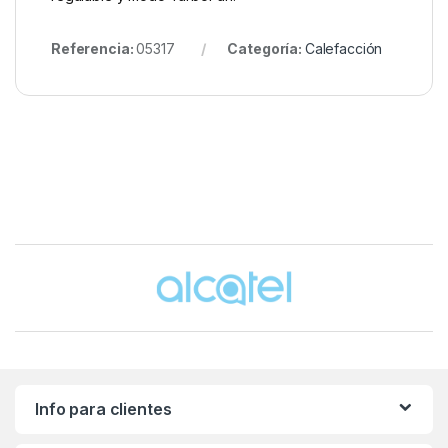
Referencia:
05317
Categoría:
Calefacción
Brands Carousel
Info para clientes