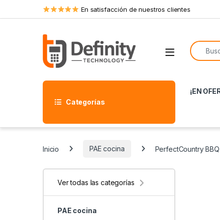
Skip to navigation
Skip to content
En satisfacción de nuestros clientes
Search f
Open
¡EN OFE
Categorías
Inicio
PAE cocina
PerfectCountry BBQ
Ver todas las categorías
PAE cocina