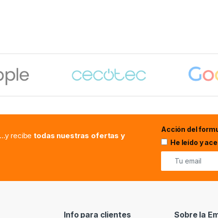
Acción del formu
...y recibe
todas nuestras ofertas y
He leído y ac
Info para clientes
Sobre la E