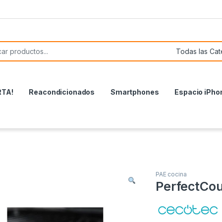
or:
RTA!
Reacondicionados
Smartphones
Espacio iPho
PAE cocina
PerfectCo