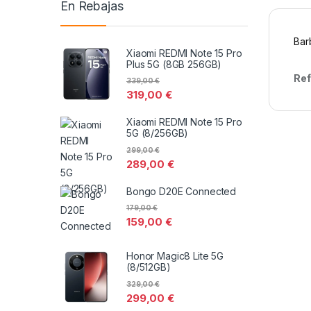
En Rebajas
Bar
Xiaomi REDMI Note 15 Pro
Plus 5G (8GB 256GB)
Ref
339,00
€
319,00
€
Xiaomi REDMI Note 15 Pro
5G (8/256GB)
299,00
€
289,00
€
Bongo D20E Connected
179,00
€
159,00
€
Honor Magic8 Lite 5G
(8/512GB)
329,00
€
299,00
€