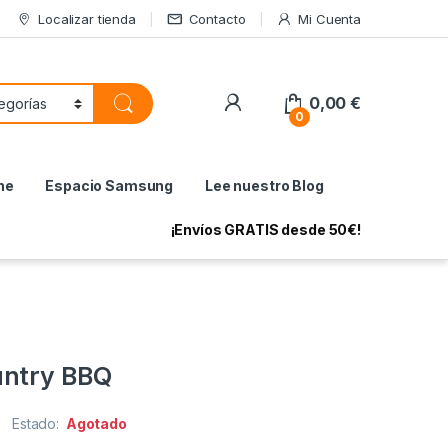
Localizar tienda
Contacto
Mi Cuenta
My Account
0,00
€
0
ne
Espacio Samsung
Lee nuestro Blog
¡Envíos GRATIS desde 50€!
untry BBQ
Estado:
Agotado