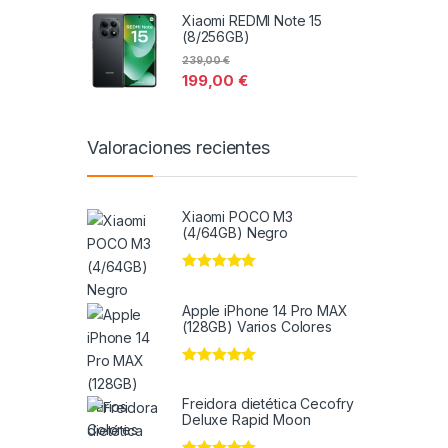
Xiaomi REDMI Note 15
(8/256GB)
239,00
€
199,00
€
Valoraciones recientes
Xiaomi POCO M3
(4/64GB) Negro
Valorado en
5
de 5
Apple iPhone 14 Pro MAX
(128GB) Varios Colores
Valorado en
5
de 5
Freidora dietética Cecofry
Deluxe Rapid Moon