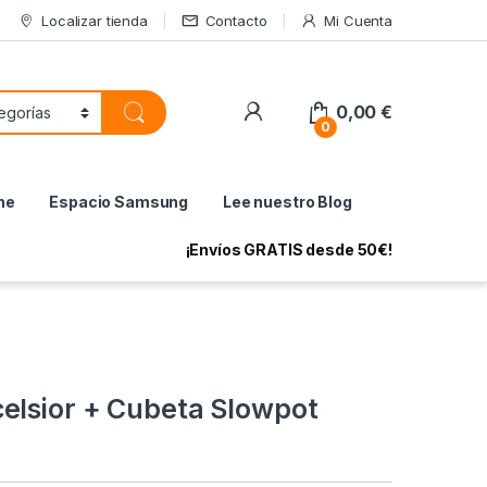
Localizar tienda
Contacto
Mi Cuenta
My Account
0,00
€
0
ne
Espacio Samsung
Lee nuestro Blog
¡Envíos GRATIS desde 50€!
elsior + Cubeta Slowpot