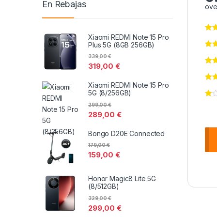
En Rebajas
ove
Xiaomi REDMI Note 15 Pro
Plus 5G (8GB 256GB)
339,00
€
319,00
€
Xiaomi REDMI Note 15 Pro
5G (8/256GB)
299,00
€
289,00
€
Bongo D20E Connected
179,00
€
159,00
€
Honor Magic8 Lite 5G
(8/512GB)
329,00
€
299,00
€