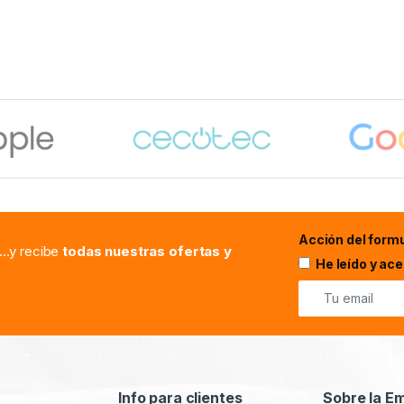
Acción del formu
...y recibe
todas nuestras ofertas y
He leído y ac
Info para clientes
Sobre la E