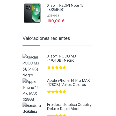
Xiaomi REDMI Note 15
(8/256GB)
239,00
€
199,00
€
Valoraciones recientes
Xiaomi POCO M3
(4/64GB) Negro
Valorado en
5
de 5
Apple iPhone 14 Pro MAX
(128GB) Varios Colores
Valorado en
5
de 5
Freidora dietética Cecofry
Deluxe Rapid Moon