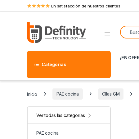
Skip to navigation
Skip to content
En satisfacción de nuestros clientes
Search f
Open
¡EN OFE
Categorías
Inicio
PAE cocina
Ollas GM
Ver todas las categorías
PAE cocina