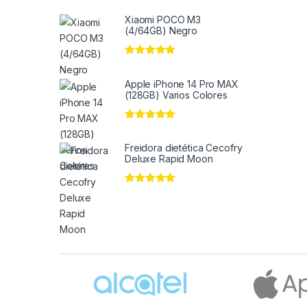
Xiaomi POCO M3
(4/64GB) Negro
Valorado en
5
de 5
Apple iPhone 14 Pro MAX
(128GB) Varios Colores
Valorado en
5
de 5
Freidora dietética Cecofry
Deluxe Rapid Moon
Valorado en
5
de 5
Brands Carousel