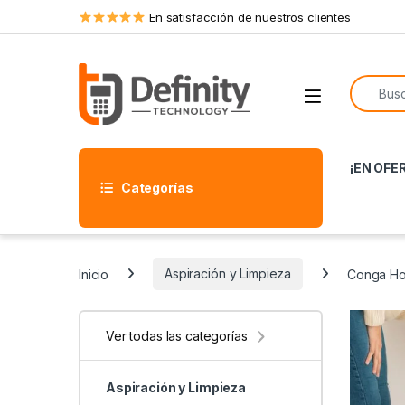
Skip to navigation
Skip to content
En satisfacción de nuestros clientes
Search f
Open
¡EN OFE
Categorías
Inicio
Aspiración y Limpieza
Conga H
Ver todas las categorías
Aspiración y Limpieza