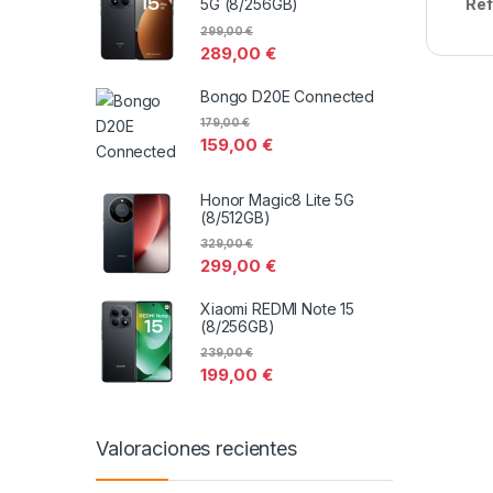
Ref
5G (8/256GB)
299,00
€
289,00
€
Bongo D20E Connected
179,00
€
159,00
€
Honor Magic8 Lite 5G
(8/512GB)
329,00
€
299,00
€
Xiaomi REDMI Note 15
(8/256GB)
239,00
€
199,00
€
Valoraciones recientes