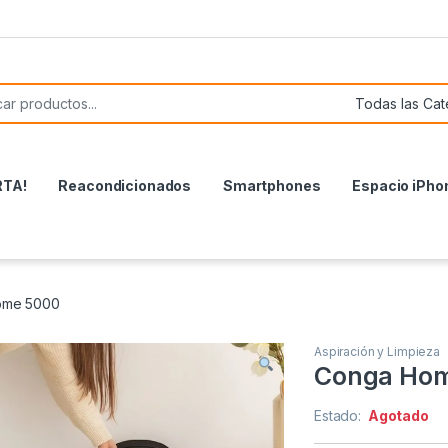
or:
RTA!
Reacondicionados
Smartphones
Espacio iPho
ome 5000
Aspiración y Limpieza
Conga Ho
Estado:
Agotado