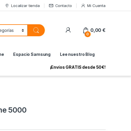
Localizar tienda
Contacto
Mi Cuenta
My Account
0,00
€
0
ne
Espacio Samsung
Lee nuestro Blog
¡Envíos GRATIS desde 50€!
me 5000