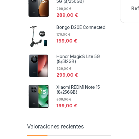
5G (8/256GB)
Ref
299,00
€
289,00
€
Bongo D20E Connected
179,00
€
159,00
€
Honor Magic8 Lite 5G
(8/512GB)
329,00
€
299,00
€
Xiaomi REDMI Note 15
(8/256GB)
239,00
€
199,00
€
Valoraciones recientes