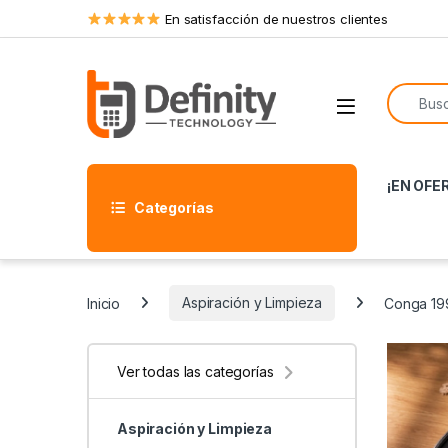
Skip to navigation
Skip to content
En satisfacción de nuestros clientes
Search f
Open
¡EN OFE
Categorías
Inicio
Aspiración y Limpieza
Conga 199
Ver todas las categorías
Aspiración y Limpieza