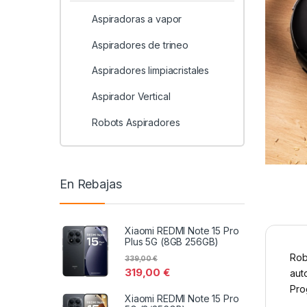
Aspiradoras a vapor
Aspiradores de trineo
Aspiradores limpiacristales
Aspirador Vertical
Robots Aspiradores
En Rebajas
Xiaomi REDMI Note 15 Pro
Plus 5G (8GB 256GB)
Rob
339,00
€
319,00
€
aut
Pro
Xiaomi REDMI Note 15 Pro