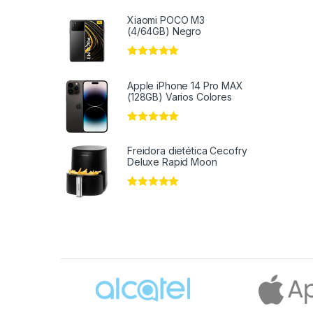
Xiaomi POCO M3
(4/64GB) Negro
Valorado en
5
de 5
Apple iPhone 14 Pro MAX
(128GB) Varios Colores
Valorado en
5
de 5
Freidora dietética Cecofry
Deluxe Rapid Moon
Valorado en
5
de 5
Brands Carousel