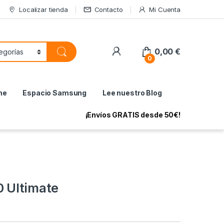
Localizar tienda
Contacto
Mi Cuenta
My Account
0,00
€
0
ne
Espacio Samsung
Lee nuestro Blog
¡Envíos GRATIS desde 50€!
 Ultimate