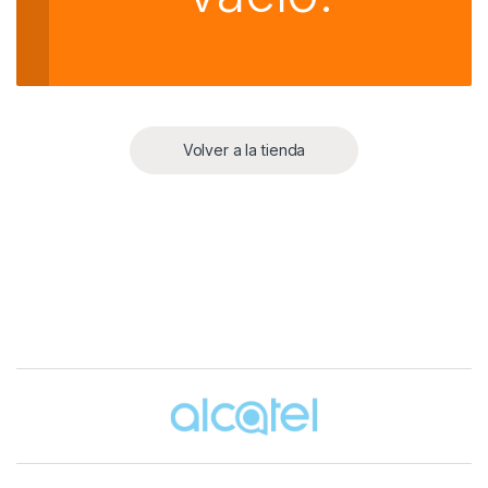
Volver a la tienda
Brands Carousel